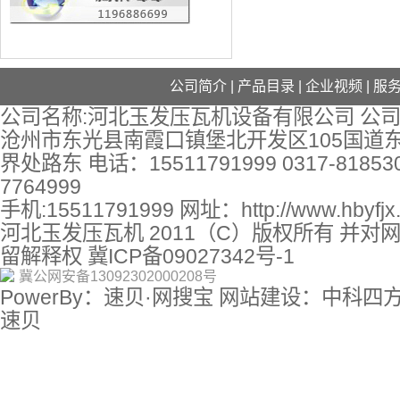
公司简介
|
产品目录
|
企业视频
|
服
公司名称:河北玉发压瓦机设备有限公司 公司
沧州市东光县南霞口镇堡北开发区105国道
界处路东 电话：15511791999 0317-818530
7764999
手机:15511791999 网址：
http://www.hbyfj
河北玉发压瓦机 2011（C）版权所有 并对
留解释权
冀ICP备09027342号-1
冀公网安备13092302000208号
PowerBy：速贝·网搜宝 网站建设：中科四
速贝