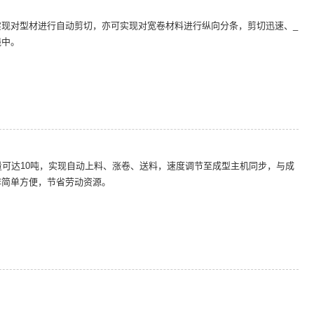
现对型材进行自动剪切，亦可实现对宽卷材料进行纵向分条，剪切迅速、_
线中。
量可达10吨，实现自动上料、涨卷、送料，速度调节至成型主机同步，与成
作简单方便，节省劳动资源。