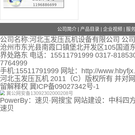
公司简介
|
产品目录
|
企业视频
|
服
公司名称:河北玉发压瓦机设备有限公司 公司
沧州市东光县南霞口镇堡北开发区105国道
界处路东 电话：15511791999 0317-818530
7764999
手机:15511791999 网址：
http://www.hbyfj
河北玉发压瓦机 2011（C）版权所有 并对
留解释权
冀ICP备09027342号-1
冀公网安备13092302000208号
PowerBy：速贝·网搜宝 网站建设：中科四
速贝