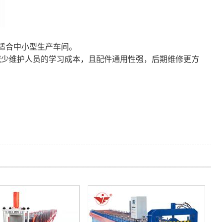
其适合中小型生产车间。
减少维护人员的学习成本，且配件通用性强，后期维修更方