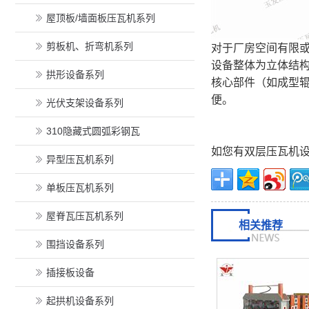
屋顶板/墙面板压瓦机系列
剪板机、折弯机系列
对于厂房空间有限
设备整体为立体结构
拱形设备系列
核心部件（如成型
便。
光伏支架设备系列
310隐藏式圆弧彩钢瓦
如您有双层压瓦机
异型压瓦机系列
单板压瓦机系列
屋脊瓦压瓦机系列
相关推荐
围挡设备系列
插接板设备
起拱机设备系列