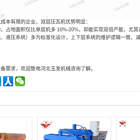
或成本有限的企业，双层压瓦机优势明显：
，占地面积仅比单层机多 10%-20%，却能实现双倍产能，尤
辊、液压系统）多为标准化设计，上下层系统的维护逻辑一致，
设备需求，欢迎致电河北玉发机械咨询了解。