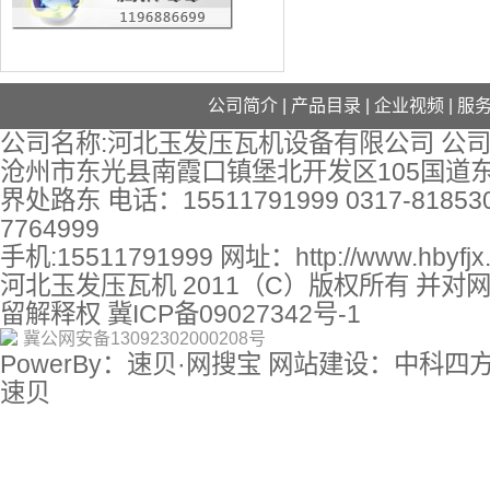
公司简介
|
产品目录
|
企业视频
|
服
公司名称:河北玉发压瓦机设备有限公司 公司
沧州市东光县南霞口镇堡北开发区105国道
界处路东 电话：15511791999 0317-818530
7764999
手机:15511791999 网址：
http://www.hbyfj
河北玉发压瓦机 2011（C）版权所有 并对
留解释权
冀ICP备09027342号-1
冀公网安备13092302000208号
PowerBy：速贝·网搜宝 网站建设：中科四
速贝