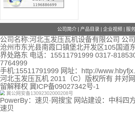
公司简介
|
产品目录
|
企业视频
|
服
公司名称:河北玉发压瓦机设备有限公司 公司
沧州市东光县南霞口镇堡北开发区105国道
界处路东 电话：15511791999 0317-818530
7764999
手机:15511791999 网址：
http://www.hbyfj
河北玉发压瓦机 2011（C）版权所有 并对
留解释权
冀ICP备09027342号-1
冀公网安备13092302000208号
PowerBy：速贝·网搜宝 网站建设：中科四
速贝