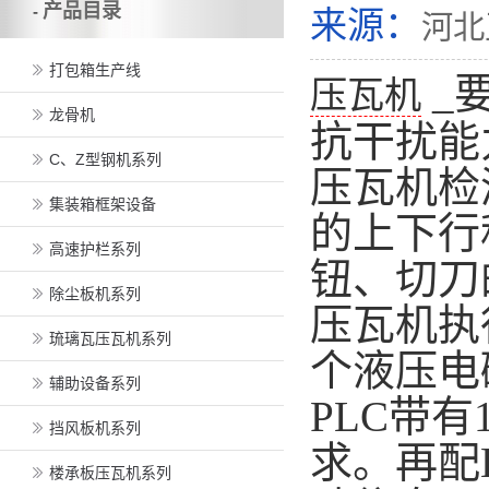
产品目录
-
来源：
河北
打包箱生产线
_
压瓦机
龙骨机
抗干扰能
C、Z型钢机系列
压瓦机检
集装箱框架设备
的上下行
高速护栏系列
钮、切刀
除尘板机系列
压瓦机执
琉璃瓦压瓦机系列
个液压电
辅助设备系列
PLC带
挡风板机系列
求。再配
楼承板压瓦机系列