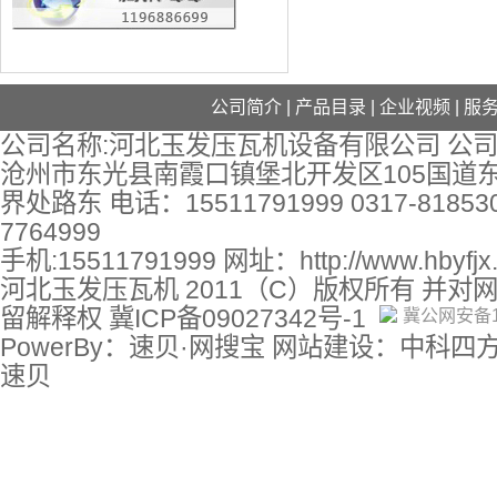
公司简介
|
产品目录
|
企业视频
|
服
公司名称:河北玉发压瓦机设备有限公司 公司
沧州市东光县南霞口镇堡北开发区105国道
界处路东 电话：15511791999 0317-818530
7764999
手机:15511791999 网址：
http://www.hbyfj
河北玉发压瓦机 2011（C）版权所有 并对
留解释权
冀ICP备09027342号-1
冀公网安备13
PowerBy：速贝·网搜宝 网站建设：中科四
速贝