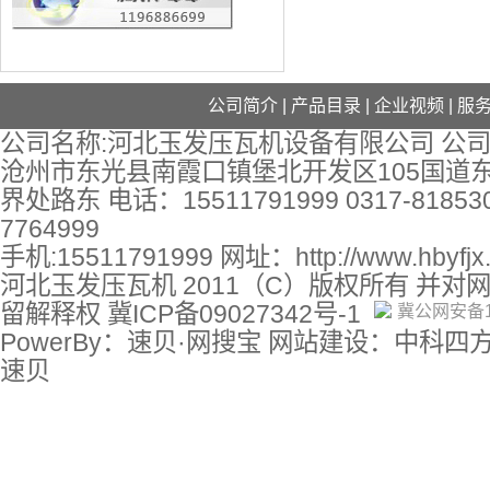
公司简介
|
产品目录
|
企业视频
|
服
公司名称:河北玉发压瓦机设备有限公司 公司
沧州市东光县南霞口镇堡北开发区105国道
界处路东 电话：15511791999 0317-818530
7764999
手机:15511791999 网址：
http://www.hbyfj
河北玉发压瓦机 2011（C）版权所有 并对
留解释权
冀ICP备09027342号-1
冀公网安备13
PowerBy：速贝·网搜宝 网站建设：中科四
速贝