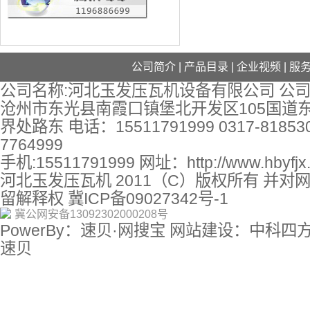
公司简介
|
产品目录
|
企业视频
|
服
公司名称:河北玉发压瓦机设备有限公司 公司
沧州市东光县南霞口镇堡北开发区105国道
界处路东 电话：15511791999 0317-818530
7764999
手机:15511791999 网址：
http://www.hbyfj
河北玉发压瓦机 2011（C）版权所有 并对
留解释权
冀ICP备09027342号-1
冀公网安备13092302000208号
PowerBy：速贝·网搜宝 网站建设：中科四
速贝