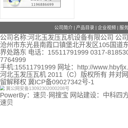
公司简介
|
产品目录
|
企业视频
|
服
公司名称:河北玉发压瓦机设备有限公司 公司
沧州市东光县南霞口镇堡北开发区105国道
界处路东 电话：15511791999 0317-818530
7764999
手机:15511791999 网址：
http://www.hbyfj
河北玉发压瓦机 2011（C）版权所有 并对
留解释权
冀ICP备09027342号-1
冀公网安备13092302000208号
PowerBy：速贝·网搜宝 网站建设：中科四
速贝