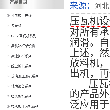
产品目录
-
来源：
河北
打包箱生产线
压瓦机设
龙骨机
对所有承
C、Z型钢机系列
润滑。自
集装箱框架设备
上述，然
高速护栏系列
放料机，
除尘板机系列
出机，再
琉璃瓦压瓦机系列
压瓦机
辅助设备系列
的产品外
挡风板机系列
泛应用于
楼承板压瓦机系列