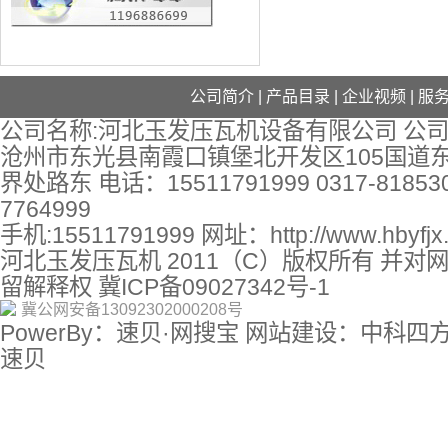
公司简介
|
产品目录
|
企业视频
|
服
公司名称:河北玉发压瓦机设备有限公司 公司
沧州市东光县南霞口镇堡北开发区105国道
界处路东 电话：15511791999 0317-818530
7764999
手机:15511791999 网址：
http://www.hbyfj
河北玉发压瓦机 2011（C）版权所有 并对
留解释权
冀ICP备09027342号-1
冀公网安备13092302000208号
PowerBy：速贝·网搜宝 网站建设：中科四
速贝