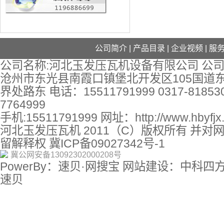
公司简介
|
产品目录
|
企业视频
|
服
公司名称:河北玉发压瓦机设备有限公司 公司
沧州市东光县南霞口镇堡北开发区105国道
界处路东 电话：15511791999 0317-818530
7764999
手机:15511791999 网址：
http://www.hbyfj
河北玉发压瓦机 2011（C）版权所有 并对
留解释权
冀ICP备09027342号-1
冀公网安备13092302000208号
PowerBy：速贝·网搜宝 网站建设：中科四
速贝