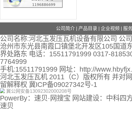
公司简介
|
产品目录
|
企业视频
|
服
公司名称:河北玉发压瓦机设备有限公司 公司
沧州市东光县南霞口镇堡北开发区105国道
界处路东 电话：15511791999 0317-818530
7764999
手机:15511791999 网址：
http://www.hbyfj
河北玉发压瓦机 2011（C）版权所有 并对
留解释权
冀ICP备09027342号-1
冀公网安备13092302000208号
PowerBy：速贝·网搜宝 网站建设：中科四
速贝