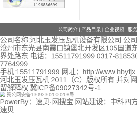
公司简介
|
产品目录
|
企业视频
|
服
公司名称:河北玉发压瓦机设备有限公司 公司
沧州市东光县南霞口镇堡北开发区105国道
界处路东 电话：15511791999 0317-818530
7764999
手机:15511791999 网址：
http://www.hbyfj
河北玉发压瓦机 2011（C）版权所有 并对
留解释权
冀ICP备09027342号-1
冀公网安备13092302000208号
PowerBy：速贝·网搜宝 网站建设：中科四
速贝