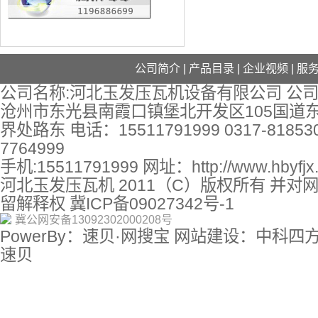
公司简介
|
产品目录
|
企业视频
|
服
公司名称:河北玉发压瓦机设备有限公司 公司
沧州市东光县南霞口镇堡北开发区105国道
界处路东 电话：15511791999 0317-818530
7764999
手机:15511791999 网址：
http://www.hbyfj
河北玉发压瓦机 2011（C）版权所有 并对
留解释权
冀ICP备09027342号-1
冀公网安备13092302000208号
PowerBy：速贝·网搜宝 网站建设：中科四
速贝