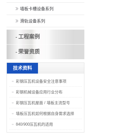
墙板卡槽设备系列
滑轨设备系列
工程案例
-
荣誉资质
-
技术资料
彩钢压瓦机设备安全注意事项
彩钢机械设备应用行业分布
彩钢压瓦机屋面 / 墙板主流型号
墙板压瓦机如何根据自身需求选择
840/900压瓦机的适用