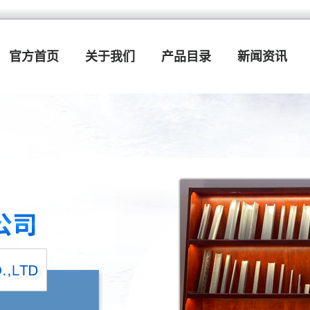
官方首页
关于我们
产品目录
新闻资讯