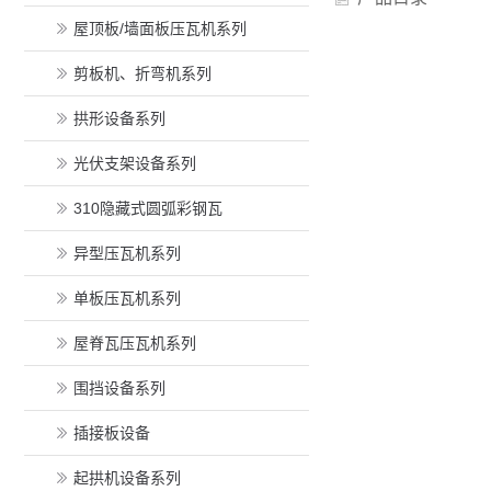
屋顶板/墙面板压瓦机系列
剪板机、折弯机系列
拱形设备系列
光伏支架设备系列
310隐藏式圆弧彩钢瓦
异型压瓦机系列
单板压瓦机系列
屋脊瓦压瓦机系列
围挡设备系列
插接板设备
起拱机设备系列