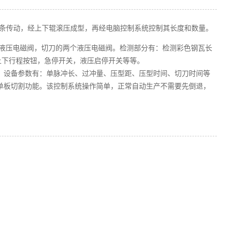
条传动，经上下辊滚压成型，再经电脑控制系统控制其长度和数量。
液压电磁阀，切刀的两个液压电磁阀。检测部分有：检测彩色钢瓦长
上下行程按钮，急停开关，液压启停开关等等。
。设备参数有：单脉冲长、过冲量、压型距、压型时间、切刀时间等
单板切割功能。该控制系统操作简单，正常自动生产不需要先倒退，