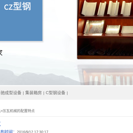
角驰成型设备
集装箱房
C型钢设备
|
|
|
讯
>
压瓦机械的配置特点
点
发布时间：
2016/9/12 17:30:17