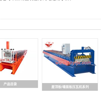
产品目录
屋顶板/墙面板压瓦机系列