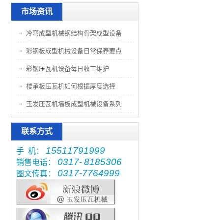
市场资讯
冷弯成型机械钢结构骨架成型设备
彩钢板成型机械设备日常保养要点
彩钢压瓦机设备每日收工维护
楼承板压瓦机如何根据厚度选择
玉发压瓦机墙板成型机械设备系列
联系方式
15511791999
手 机：
0317-
8185306
销售电话：
0317-7764999
图文传真：