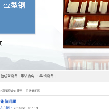
角驰成型设备
集装箱房
C型钢设备
|
|
|
识
>
彩钢设备在使用中的跑偏问题
的跑偏问题
发布时间：
2016/8/15 8:51:53