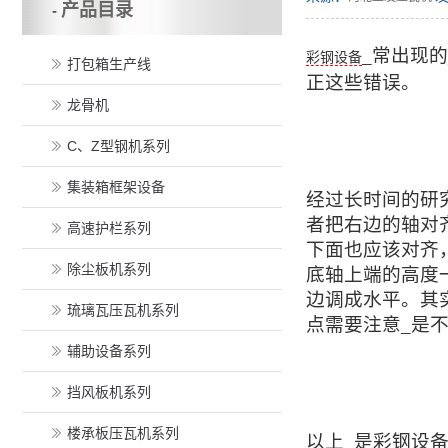
产品目录
-
_常出现
彩钢设备
打包箱生产线
正这些错误。
龙骨机
C、Z型钢机系列
集装箱框架设备
经过长时间的研
者把右边的轴对
高速护栏系列
下面也应该对齐
除尘板机系列
底轴上端的高度
边调成水平。其
琉璃瓦压瓦机系列
点需要注意_是
辅助设备系列
挡风板机系列
楼承板压瓦机系列
以上_是彩钢设