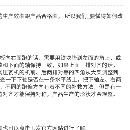
的生产效率跟产品合格率， 所以我们_要懂得如何改
板向右面跑的话，需要用铁块垫到左面的角上，或
该和下面的轴保持一致，如果上面一排对齐的话，
钢压瓦机的机前、后两排对等的四角从大架调整到
检查一下下轴是否在一条水平线上，把下轴左、右两
，不同的跑偏方向有着不同的补救方法，但是有一
边对齐才能保持对称，产品生产的形状才会规整。
题也可以点击玉发官方网站进行了解。