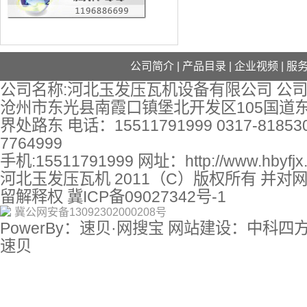
公司简介
|
产品目录
|
企业视频
|
服
公司名称:河北玉发压瓦机设备有限公司 公司
沧州市东光县南霞口镇堡北开发区105国道
界处路东 电话：15511791999 0317-818530
7764999
手机:15511791999 网址：
http://www.hbyfj
河北玉发压瓦机 2011（C）版权所有 并对
留解释权
冀ICP备09027342号-1
冀公网安备13092302000208号
PowerBy：速贝·网搜宝 网站建设：中科四
速贝