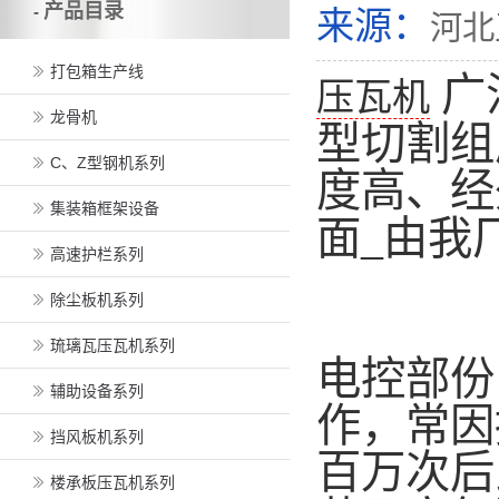
产品目录
-
来源：
河北
打包箱生产线
广
压瓦机
龙骨机
型切割组
C、Z型钢机系列
度高、经
集装箱框架设备
面_由我
高速护栏系列
除尘板机系列
琉璃瓦压瓦机系列
电控部份
辅助设备系列
作，常因
挡风板机系列
百万次后
楼承板压瓦机系列