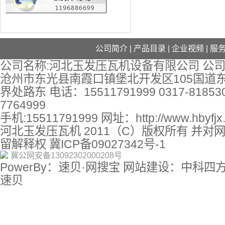
公司简介
|
产品目录
|
企业视频
|
服
公司名称:河北玉发压瓦机设备有限公司 公司
沧州市东光县南霞口镇堡北开发区105国道
界处路东 电话：15511791999 0317-818530
7764999
手机:15511791999 网址：
http://www.hbyfj
河北玉发压瓦机 2011（C）版权所有 并对
留解释权
冀ICP备09027342号-1
冀公网安备13092302000208号
PowerBy：速贝·网搜宝 网站建设：中科四
速贝