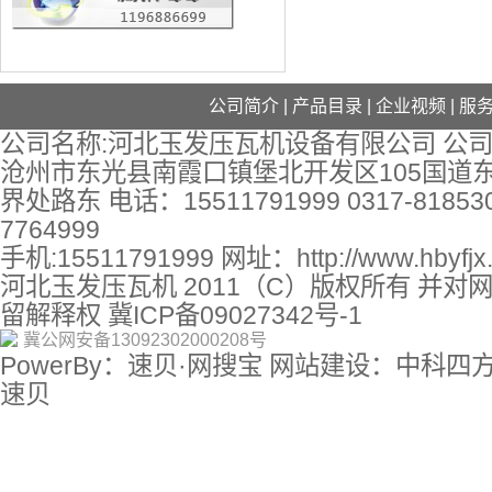
公司简介
|
产品目录
|
企业视频
|
服
公司名称:河北玉发压瓦机设备有限公司 公司
沧州市东光县南霞口镇堡北开发区105国道
界处路东 电话：15511791999 0317-818530
7764999
手机:15511791999 网址：
http://www.hbyfj
河北玉发压瓦机 2011（C）版权所有 并对
留解释权
冀ICP备09027342号-1
冀公网安备13092302000208号
PowerBy：速贝·网搜宝 网站建设：中科四
速贝