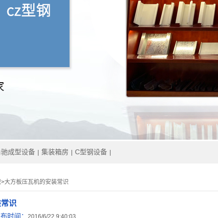
角驰成型设备
集装箱房
C型钢设备
|
|
|
识
>
大方板压瓦机的安装常识
装常识
发布时间：
2016/6/22 9:40:03