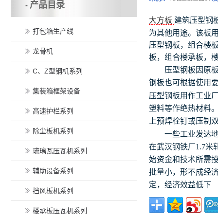
产品目录
-
大方板
建筑压型钢
打包箱生产线
为其他用途。该板
压型钢板，组合楼
龙骨机
板，组合楼承板，
压型钢板因原板很
C、Z型钢机系列
钢板也可根据使用
集装箱框架设备
压型钢板用作工业厂
塑料等作绝热材料
高速护栏系列
上预焊栓钉或压制
除尘板机系列
一些工业发达地区
在武汉钢铁厂1.7
琉璃瓦压瓦机系列
始资金和技术所需
辅助设备系列
批量小，形不成经济
定，经济效益低下
挡风板机系列
楼承板压瓦机系列