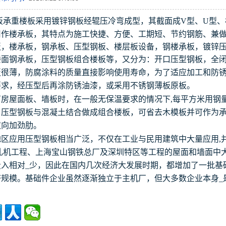
板承重楼板采用镀锌钢板经辊压冷弯成型，其截面成V型、U型
用作楼承板，其特点为施工快捷、方便、工期短、节约钢筋、兼
板，楼承板，钢承板、压型钢板、楼层板设备，钢楼承板，镀锌
楼面钢承板，压型钢板组合楼板等，又分为：开口压型钢板，全
薄，防腐涂料的质量直接影响使用寿命，为了适应加工和防锈
要求，经压型后再涂防锈油漆，或采用不锈钢薄板原板。
房屋面板、墙板时，在一般无保温要求的情况下,每平方米用钢量
。压型钢板与混凝土结合做成组合楼板，可省去木模板并可作为
双向加劲肋。
应用压型钢板相当广泛，不仅在工业与民用建筑中大量应用,并
米轧机工程、上海宝山钢铁总厂及深圳特区等工程的屋面和墙面
投入相对_少，因此在国内几次经济大发展时期，都增加了一批基
规模。基础件企业虽然逐渐独立于主机厂，但大多数企业本身_