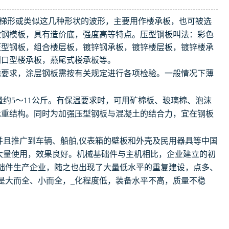
、梯形或类似这几种形状的波形，主要用作楼承板，也可被选
做钢模板，具有造价底，强度高等特点。压型钢板叫法：彩色
压型钢板，组合楼层板，镀锌钢承板，镀锌楼层板，镀锌楼承
闭口型楼承板，燕尾式楼承板等。
要求，涂层钢板需按有关规定进行各项检验。一般情况下薄
约5～11公斤。有保温要求时，可用矿棉板、玻璃棉、泡沫
承重结构。同时为加强压型钢板与混凝土的结合力，宜在钢板
且推广到车辆、船舶,仪表箱的壁板和外壳及民用器具等中国
中大量使用，效果良好。机械基础件与主机相比，企业建立的初
础件生产企业，随之也出现了大量低水平的重复建设，点多、
是大而全、小而全，_化程度低，装备水平不高，质量不稳