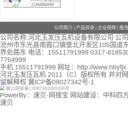
公司简介
|
产品目录
|
企业视频
|
服
公司名称:河北玉发压瓦机设备有限公司 公司
沧州市东光县南霞口镇堡北开发区105国道
界处路东 电话：15511791999 0317-818530
7764999
手机:15511791999 网址：
http://www.hbyfj
河北玉发压瓦机 2011（C）版权所有 并对
留解释权
冀ICP备09027342号-1
冀公网安备13092302000208号
PowerBy：速贝·网搜宝 网站建设：中科四
速贝