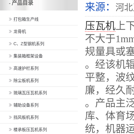
产品目录
-
来源：
河北
打包箱生产线
压瓦机
上
龙骨机
不大于1m
C、Z型钢机系列
规量具或
集装箱框架设备
。经该机
高速护栏系列
平整，波
除尘板机系列
廉，经久
琉璃瓦压瓦机系列
。产品主
辅助设备系列
库、体育
挡风板机系列
统，机器
楼承板压瓦机系列