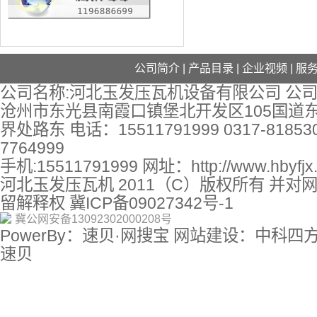
公司简介
|
产品目录
|
企业视频
|
服
公司名称:河北玉发压瓦机设备有限公司 公司
沧州市东光县南霞口镇堡北开发区105国道
界处路东 电话：15511791999 0317-818530
7764999
手机:15511791999 网址：
http://www.hbyfj
河北玉发压瓦机 2011（C）版权所有 并对
留解释权
冀ICP备09027342号-1
冀公网安备13092302000208号
PowerBy：速贝·网搜宝 网站建设：中科四
速贝