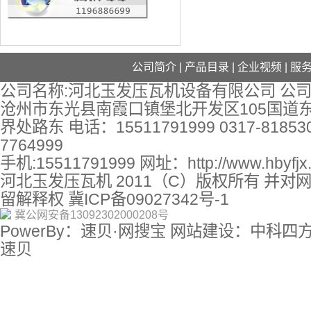
公司简介
|
产品目录
|
企业视频
|
服
公司名称:河北玉发压瓦机设备有限公司 公司
沧州市东光县南霞口镇堡北开发区105国道
界处路东 电话：15511791999 0317-818530
7764999
手机:15511791999 网址：
http://www.hbyfj
河北玉发压瓦机 2011（C）版权所有 并对
留解释权
冀ICP备09027342号-1
冀公网安备13092302000208号
PowerBy：速贝·网搜宝 网站建设：中科四
速贝