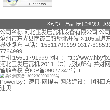
公司简介
|
产品目录
|
企业视频
|
服
公司名称:河北玉发压瓦机设备有限公司 公司
沧州市东光县南霞口镇堡北开发区105国道
界处路东 电话：15511791999 0317-818530
7764999
手机:15511791999 网址：
http://www.hbyfj
河北玉发压瓦机 2011（C）版权所有 并对
留解释权
冀ICP备09027342号-1
冀公网安备13092302000208号
PowerBy：速贝·网搜宝 网站建设：中科四
速贝