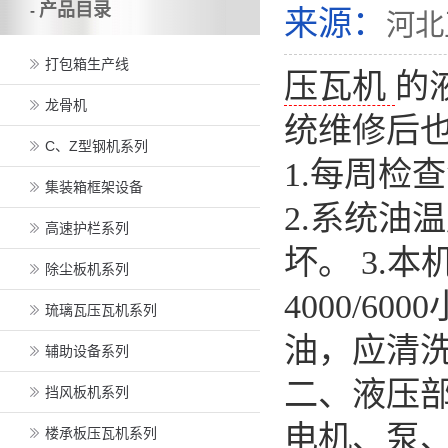
产品目录
-
来源：
河北
打包箱生产线
压瓦机
的
龙骨机
统维修后
C、Z型钢机系列
1.每周检
集装箱框架设备
2.系统油
高速护栏系列
坏。 3.本
除尘板机系列
4000/6
琉璃瓦压瓦机系列
油，应清
辅助设备系列
二、液压部
挡风板机系列
电机、泵
楼承板压瓦机系列