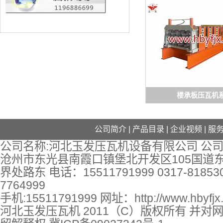
楼承板压瓦机
公司简介
|
产品目录
|
企业视频
|
服
公司名称:河北玉发压瓦机设备有限公司 公司
沧州市东光县南霞口镇堡北开发区105国道
界处路东 电话：15511791999 0317-818530
7764999
手机:15511791999 网址：
http://www.hbyfj
河北玉发压瓦机 2011（C）版权所有 并对