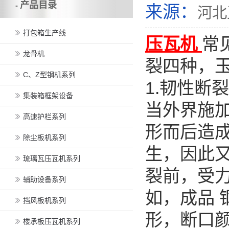
产品目录
-
来源：
河北
打包箱生产线
压瓦机
常
龙骨机
裂四种，
C、Z型钢机系列
1.韧性断
集装箱框架设备
当外界施加
高速护栏系列
形而后造
除尘板机系列
生，因此
琉璃瓦压瓦机系列
裂前，受
辅助设备系列
如，成品
挡风板机系列
形，断口颜
楼承板压瓦机系列