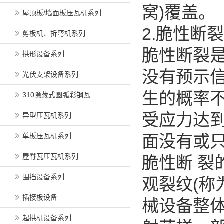
窝)覆盖
屋顶板/墙面板压瓦机系列
2.脆性断
剪板机、折弯机系列
脆性断裂是
拱形设备系列
没有预示信
光伏支架设备系列
生的概率
310隐藏式圆弧彩钢瓦
受应力达
异型压瓦机系列
单板压瓦机系列
面没有或只
屋脊瓦压瓦机系列
脆性断 裂
围挡设备系列
观裂纹(称
插接板设备
械设备整
起拱机设备系列