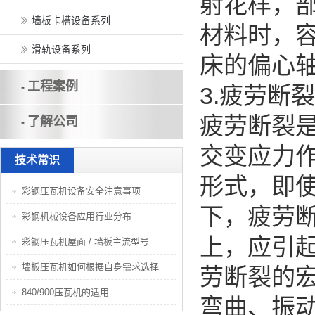
射花样，
墙板卡槽设备系列
材料时，
滑轨设备系列
床的偏心轴
工程案例
-
3.疲劳断
疲劳断裂
了解公司
-
交变应力
技术常识
形式，即
彩钢压瓦机设备安全注意事项
下，疲劳
彩钢机械设备应用行业分布
上，应引
彩钢压瓦机屋面 / 墙板主流型号
墙板压瓦机如何根据自身需求选择
劳断裂的
840/900压瓦机的适用
弯曲、振