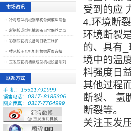
受到的应
市场资讯
4.环境断
冷弯成型机械钢结构骨架成型设备
彩钢板成型机械设备日常保养要点
环境断裂
彩钢压瓦机设备每日收工维护
的、具有
楼承板压瓦机如何根据厚度选择
境中的温
玉发压瓦机墙板成型机械设备系列
料强度日
联系方式
其他过程
15511791999
手 机：
断裂、 氢
0317-
8185306
销售电话：
0317-7764999
图文传真：
断裂等。
关注玉发