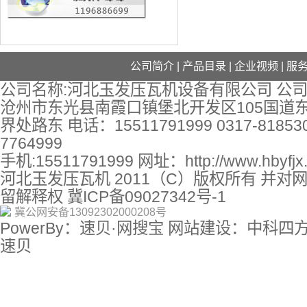
公司简介
|
产品目录
|
企业视频
|
服
公司名称:河北玉发压瓦机设备有限公司 公司
沧州市东光县南霞口镇堡北开发区105国道
界处路东 电话：15511791999 0317-818530
7764999
手机:15511791999 网址：
http://www.hbyfj
河北玉发压瓦机 2011（C）版权所有 并对
留解释权
冀ICP备09027342号-1
冀公网安备13092302000208号
PowerBy：速贝·网搜宝 网站建设：中科四
速贝