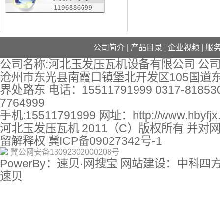
公司简介
|
产品目录
|
企业视频
|
服
公司名称:河北玉发压瓦机设备有限公司 公司
沧州市东光县南霞口镇堡北开发区105国道
界处路东 电话：15511791999 0317-818530
7764999
手机:15511791999 网址：
http://www.hbyfj
河北玉发压瓦机 2011（C）版权所有 并对
留解释权
冀ICP备09027342号-1
冀公网安备13092302000208号
PowerBy：速贝·网搜宝 网站建设：中科四
速贝