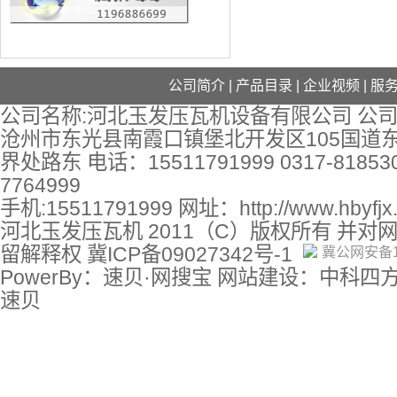
公司简介
|
产品目录
|
企业视频
|
服
公司名称:河北玉发压瓦机设备有限公司 公司
沧州市东光县南霞口镇堡北开发区105国道
界处路东 电话：15511791999 0317-818530
7764999
手机:15511791999 网址：
http://www.hbyfj
河北玉发压瓦机 2011（C）版权所有 并对
留解释权
冀ICP备09027342号-1
冀公网安备13
PowerBy：速贝·网搜宝 网站建设：中科四
速贝