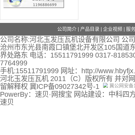
公司简介
|
产品目录
|
企业视频
|
服
公司名称:河北玉发压瓦机设备有限公司 公司
沧州市东光县南霞口镇堡北开发区105国道
界处路东 电话：15511791999 0317-818530
7764999
手机:15511791999 网址：
http://www.hbyfj
河北玉发压瓦机 2011（C）版权所有 并对
留解释权
冀ICP备09027342号-1
冀公网安备13
PowerBy：速贝·网搜宝 网站建设：中科四
速贝