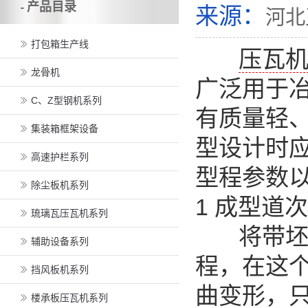
产品目录
-
来源：
河北
打包箱生产线
压瓦
龙骨机
广泛用于
C、Z型钢机系列
有质量轻
集装箱框架设备
型设计时
高速护栏系列
型程参数
除尘板机系列
1 成型道次
琉璃瓦压瓦机系列
将带坯辐
辅助设备系列
程，在这
挡风板机系列
曲变形，
楼承板压瓦机系列