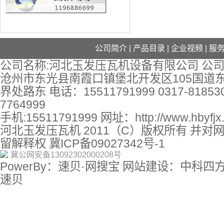
公司简介
|
产品目录
|
企业视频
|
服
公司名称:河北玉发压瓦机设备有限公司 公司
沧州市东光县南霞口镇堡北开发区105国道
界处路东 电话：15511791999 0317-818530
7764999
手机:15511791999 网址：
http://www.hbyfj
河北玉发压瓦机 2011（C）版权所有 并对
留解释权
冀ICP备09027342号-1
冀公网安备13092302000208号
PowerBy：速贝·网搜宝 网站建设：中科四
速贝