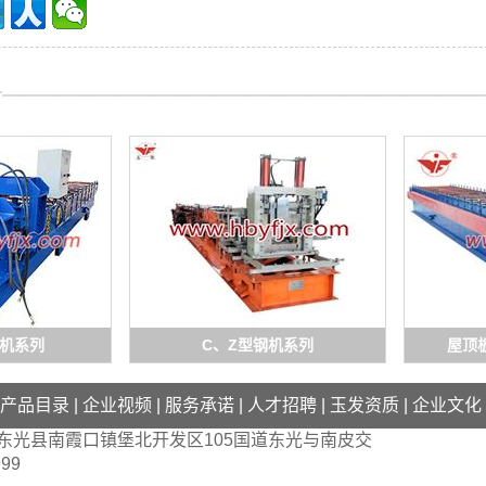
机系列
C、Z型钢机系列
屋顶
产品目录
|
企业视频
|
服务承诺
|
人才招聘
|
玉发资质
|
企业文化
东光县南霞口镇堡北开发区105国道东光与南皮交
999